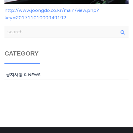
http://www.joongdo.co.kr/main/view.php?
key=20171101000949192
CATEGORY
공지사항 & NEWS